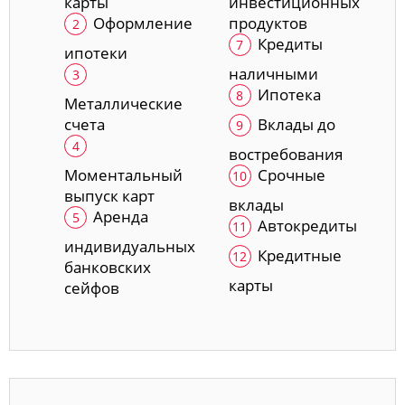
карты
инвестиционных
Оформление
продуктов
Кредиты
ипотеки
наличными
Ипотека
Металлические
счета
Вклады до
востребования
Моментальный
Срочные
выпуск карт
вклады
Аренда
Автокредиты
индивидуальных
Кредитные
банковских
карты
сейфов