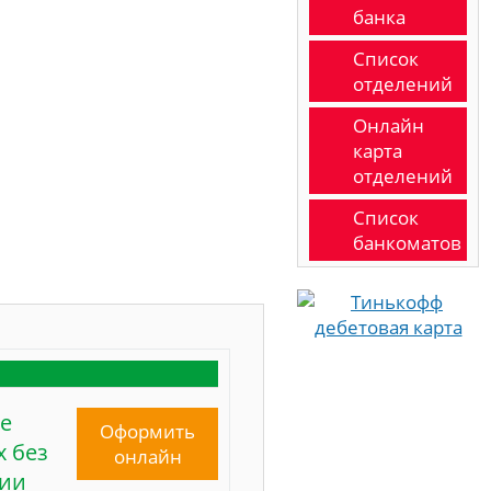
банка
Список
отделений
Онлайн
карта
отделений
Список
банкоматов
е
Оформить
 без
онлайн
сии