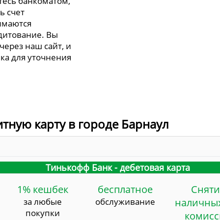
тесь банкоматом,
ь счет
имаются
дитование. Вы
через наш сайт, и
ка для уточнения
итную карту в городе Барнаул
Тинькофф Банк - дебетовая карта
1% кешбек
бесплатное
Сняти
за любые
обслуживание
наличных
покупки
комис