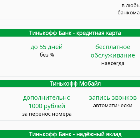
в люб
банкома
Тинькофф Банк - кредитная карта
до 55 дней
бесплатное
без %
обслуживание
навсегда
Тинькофф Мобайл
в
дополнительно
запись звонков
1000 рублей
автоматически
за перенос номера
Тинькофф Банк - надёжный вклад