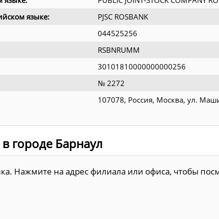
 языке:
PUBLIC JOINT-STOCK COMPANY R
йском языке:
PJSC ROSBANK
044525256
RSBNRUMM
30101810000000000256
№ 2272
107078, Россия, Москва, ул. Маш
 в городе Барнаул
нка. Нажмите на адрес филиала или офиса, чтобы по