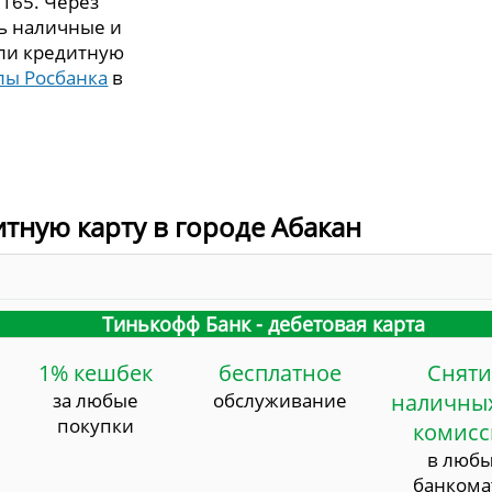
. 165. Через
ть наличные и
или кредитную
лы Росбанка
в
итную карту в городе Абакан
Тинькофф Банк - дебетовая карта
1% кешбек
бесплатное
Сняти
за любые
обслуживание
наличных
покупки
комис
в люб
банкома