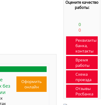
Оцените качество
работы:
0
0
Реквизиты
банка,
контакты
Время
работы
Схема
е
проезда
Оформить
 без
онлайн
Отзывы
сии
Росбанка
ых
тах