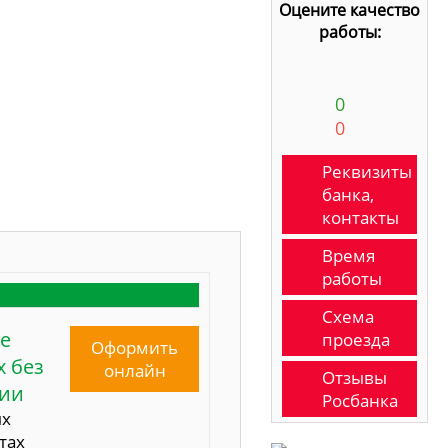
Оцените качество
работы:
0
0
Реквизиты
банка,
контакты
Время
работы
Схема
е
проезда
Оформить
 без
онлайн
Отзывы
сии
Росбанка
ых
тах