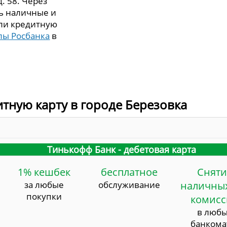
д. 58. Через
ть наличные и
или кредитную
лы Росбанка
в
итную карту в городе Березовка
Тинькофф Банк - дебетовая карта
1% кешбек
бесплатное
Сняти
за любые
обслуживание
наличных
покупки
комис
в люб
банкома