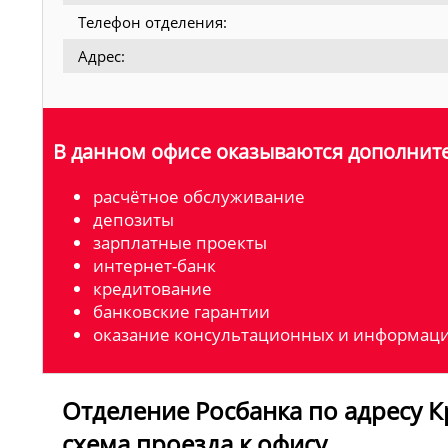
Телефон отделения:
Адрес:
В данном офисе оказываются дополните
расчётное обслуживание
депозиты
зарплатные проекты
интернет-банк
кредитование
банковские гарантии
оказание консультационных и информаци
Отделение Росбанка по адресу Кра
схема проезда к офису