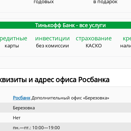
годовых
в подарок
Тинькофф Банк - все услуги
редитные
инвестиции
страхование
кр
карты
без комиссии
КАСКО
нал
визиты и адрес офиса Росбанка
Росбанк
Дополнительный офис «Березовка»
Березовка
Нет
пн.—пт.: 10:00—19:00