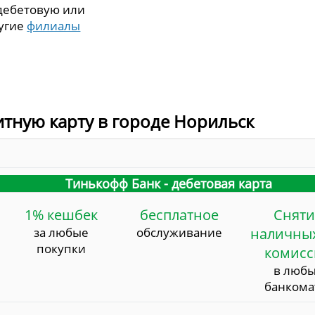
 дебетовую или
ругие
филиалы
итную карту в городе Норильск
Тинькофф Банк - дебетовая карта
1% кешбек
бесплатное
Сняти
за любые
обслуживание
наличных
покупки
комис
в люб
банкома