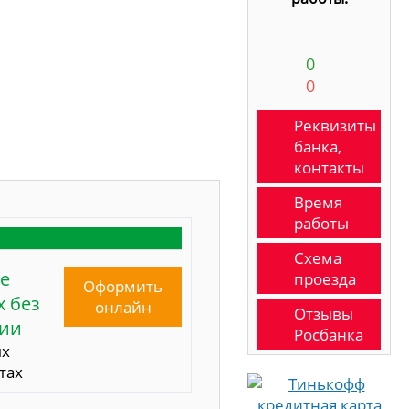
0
0
Реквизиты
банка,
контакты
Время
работы
Схема
е
проезда
Оформить
 без
онлайн
Отзывы
сии
Росбанка
ых
тах