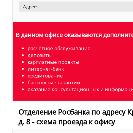
Адрес:
В данном офисе оказываются дополните
расчётное обслуживание
депозиты
зарплатные проекты
интернет-банк
кредитование
банковские гарантии
оказание консультационных и информаци
Отделение Росбанка по адресу Кр
д. 8 - схема проезда к офису