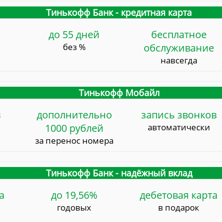
Тинькофф Банк - кредитная карта
до 55 дней
бесплатное
без %
обслуживание
навсегда
Тинькофф Мобайл
в
дополнительно
запись звонков
1000 рублей
автоматически
за перенос номера
Тинькофф Банк - надёжный вклад
а
до 19,56%
дебетовая карта
годовых
в подарок