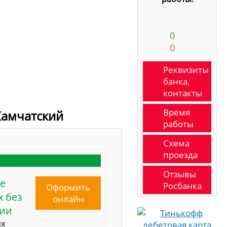
0
0
Реквизиты
банка,
контакты
Время
Камчатский
работы
Схема
проезда
Отзывы
е
Росбанка
Оформить
 без
онлайн
сии
ых