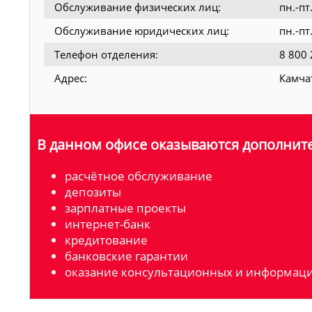
Обслуживание физических лиц:
пн.-пт
Обслуживание юридических лиц:
пн.-п
Телефон отделения:
8 800 
Адрес:
Камчат
В данном офисе оказываются дополните
расчётное обслуживание
депозиты
зарплатные проекты
интернет-банк
кредитование
банковские гарантии
оказание консультационных и информаци