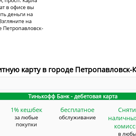
й, просп. Карла
мат в офисе вы
ть деньги на
Взгляните на
е Петропавловск-
итную карту в городе Петропавловск-
Тинькофф Банк - дебетовая карта
1% кешбек
бесплатное
Сняти
за любые
обслуживание
наличных
покупки
комис
в люб