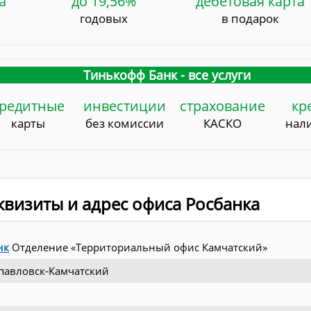
а
до 19,56%
дебетовая карта
годовых
в подарок
Тинькофф Банк - все услуги
редитные
инвестиции
страхование
кр
карты
без комиссии
КАСКО
нал
визиты и адрес офиса Росбанка
нк
Отделение «Территориальный офис Камчатский»
павловск-Камчатский