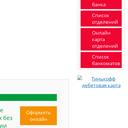
банка
Список
отделений
Онлайн
карта
отделений
Список
банкоматов
е
Оформить
 без
онлайн
сии