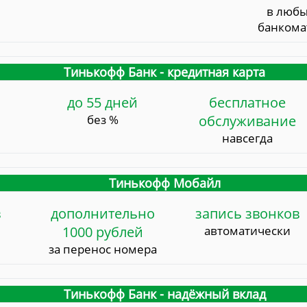
в люб
банкома
Тинькофф Банк - кредитная карта
до 55 дней
бесплатное
без %
обслуживание
навсегда
Тинькофф Мобайл
в
дополнительно
запись звонков
1000 рублей
автоматически
за перенос номера
Тинькофф Банк - надёжный вклад