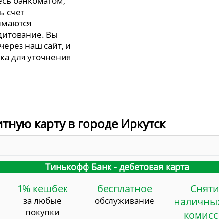
есь банкоматом,
ь счет
имаются
дитование. Вы
через наш сайт, и
ка для уточнения
итную карту в городе Иркутск
Тинькофф Банк - дебетовая карта
1% кешбек
бесплатное
Сняти
за любые
обслуживание
наличных
покупки
комис