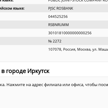
 языке:
PUBLIC JOINT-STOCK COMPANY R
йском языке:
PJSC ROSBANK
044525256
RSBNRUMM
30101810000000000256
№ 2272
107078, Россия, Москва, ул. Маш
 в городе Иркутск
нка. Нажмите на адрес филиала или офиса, чтобы пос