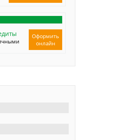
едиты
Оформить
ичными
онлайн