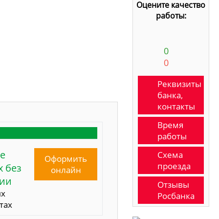
Оцените качество
работы:
0
0
Реквизиты
банка,
контакты
Время
работы
е
Схема
Оформить
проезда
 без
онлайн
сии
Отзывы
ых
Росбанка
тах