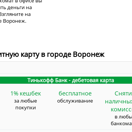
нкомат в офисе вы
ть деньги на
Взгляните на
е Воронеж.
итную карту в городе Воронеж
Тинькофф Банк - дебетовая карта
1% кешбек
бесплатное
Сняти
за любые
обслуживание
наличных
покупки
комис
в люб
банкома