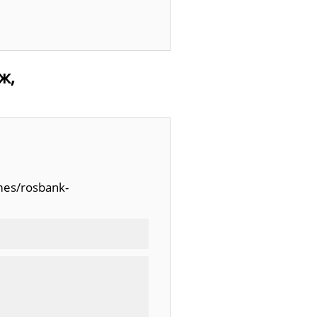
ж,
mes/rosbank-