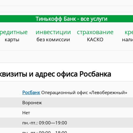
Тинькофф Банк - все услуги
редитные
инвестиции
страхование
кр
карты
без комиссии
КАСКО
нал
визиты и адрес офиса Росбанка
Росбанк
Операционный офис «Левобережный»
Воронеж
Нет
пн.-пт.: 09:00—19:00
пн.-пт.: 09:00—18:00