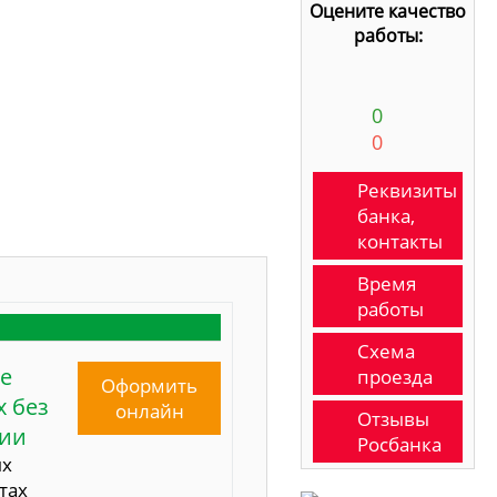
Оцените качество
работы:
0
0
Реквизиты
банка,
контакты
Время
работы
Схема
е
проезда
Оформить
 без
онлайн
Отзывы
сии
Росбанка
ых
тах