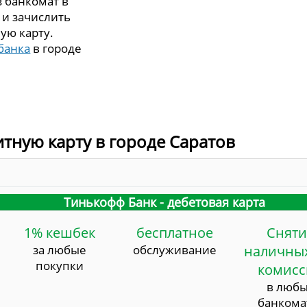
з банкомат в
 и зачислить
ую карту.
банка
в городе
итную карту в городе Саратов
Тинькофф Банк - дебетовая карта
1% кешбек
бесплатное
Сняти
за любые
обслуживание
наличных
покупки
комис
в люб
банкома