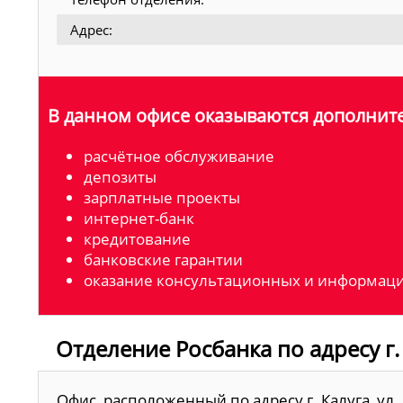
Адрес:
В данном офисе оказываются дополните
расчётное обслуживание
депозиты
зарплатные проекты
интернет-банк
кредитование
банковские гарантии
оказание консультационных и информаци
Отделение Росбанка по адресу г. 
Офис, расположенный по адресу г. Калуга, ул. 