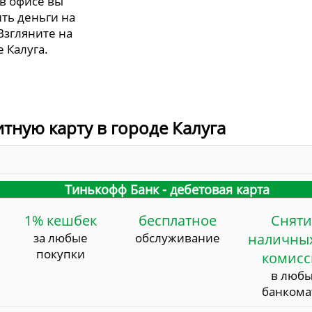
 в офисе вы
ть деньги на
Взгляните на
е Калуга.
итную карту в городе Калуга
Тинькофф Банк - дебетовая карта
1% кешбек
бесплатное
Сняти
за любые
обслуживание
наличных
покупки
комис
в люб
банкома