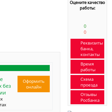
Оцените качество
работы:
0
0
Реквизиты
банка,
контакты
Время
работы
е
Схема
Оформить
проезда
 без
онлайн
сии
Отзывы
ых
Росбанка
тах