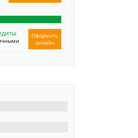
едиты
Оформить
ичными
онлайн