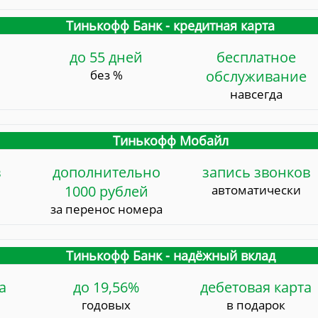
Тинькофф Банк - кредитная карта
до 55 дней
бесплатное
без %
обслуживание
навсегда
Тинькофф Мобайл
в
дополнительно
запись звонков
1000 рублей
автоматически
за перенос номера
Тинькофф Банк - надёжный вклад
а
до 19,56%
дебетовая карта
годовых
в подарок