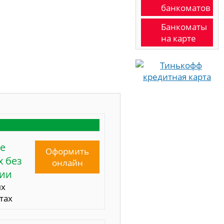
банкоматов
Банкоматы
на карте
е
Оформить
 без
онлайн
сии
ых
тах