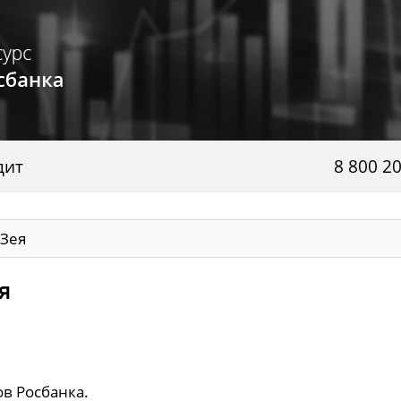
дит
8 800 2
 Зея
я
ов Росбанка.