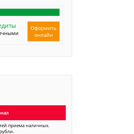
едиты
Оформить
ичными
онлайн
онал
ией приема наличных.
рубли.