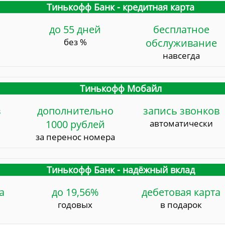
Тинькофф Банк - кредитная карта
до 55 дней
бесплатное
без %
обслуживание
навсегда
Тинькофф Мобайл
в
дополнительно
запись звонков
1000 рублей
автоматически
за перенос номера
Тинькофф Банк - надёжный вклад
а
до 19,56%
дебетовая карта
годовых
в подарок