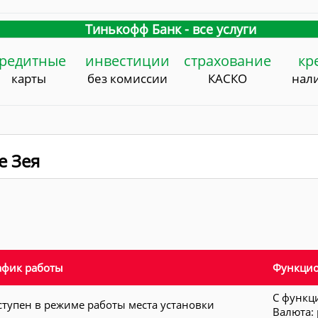
Тинькофф Банк - все услуги
редитные
инвестиции
страхование
кр
карты
без комиссии
КАСКО
нал
е Зея
афик работы
Функци
С функц
ступен в режиме работы места установки
Валюта: 