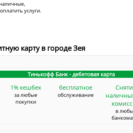
 наличные,
 оплатить услуги.
итную карту в городе Зея
Тинькофф Банк - дебетовая карта
1% кешбек
бесплатное
Сняти
за любые
обслуживание
наличных
покупки
комис
в люб
банкома