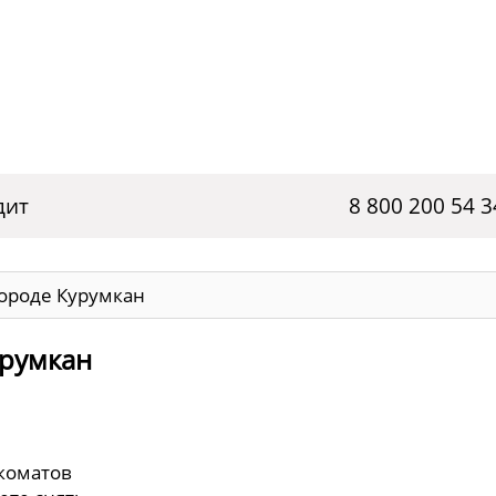
дит
8 800 200 54 3
городе Курумкан
урумкан
нкоматов