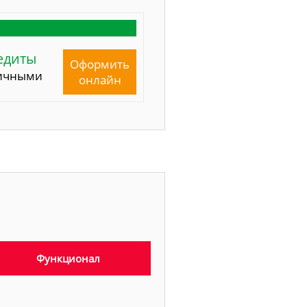
едиты
Оформить
ичными
онлайн
Функционал