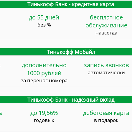
Тинькофф Банк - кредитная карта
до 55 дней
бесплатное
без %
обслуживание
навсегда
Тинькофф Мобайл
в
дополнительно
запись звонков
1000 рублей
автоматически
за перенос номера
Тинькофф Банк - надёжный вклад
а
до 19,56%
дебетовая карта
годовых
в подарок