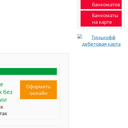
банкоматов
Банкоматы
на карте
е
Оформить
 без
онлайн
сии
ых
тах