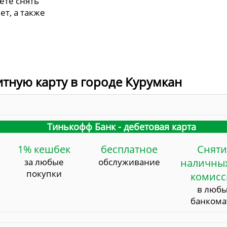
ете снять
ет, а также
итную карту в городе Курумкан
Тинькофф Банк - дебетовая карта
1% кешбек
бесплатное
Сняти
за любые
обслуживание
наличных
покупки
комис
в люб
банкома