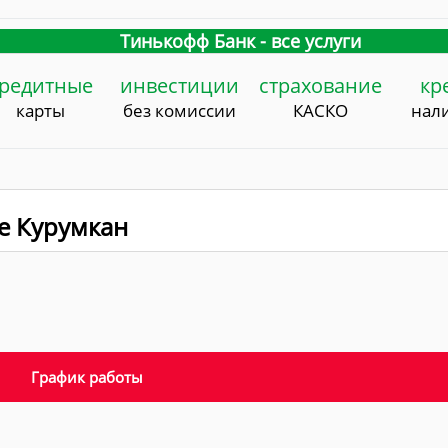
Тинькофф Банк - все услуги
редитные
инвестиции
страхование
кр
карты
без комиссии
КАСКО
нал
е Курумкан
График работы