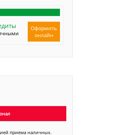
едиты
Оформить
ичными
онлайн
онал
цией приема наличных.