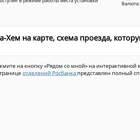
оступен в режиме работы места установки
Валюта:
аа-Хем на карте, схема проезда, кото
мите на кнопку «Рядом со мной» на интерактивной ка
странице
отделений Росбанка
представлен полный спи