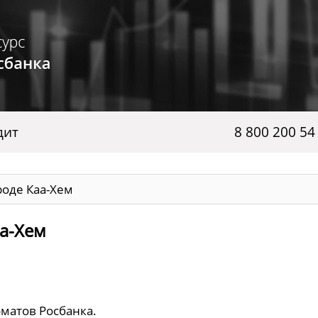
дит
8 800 200 54
роде Каа-Хем
аа-Хем
оматов Росбанка.