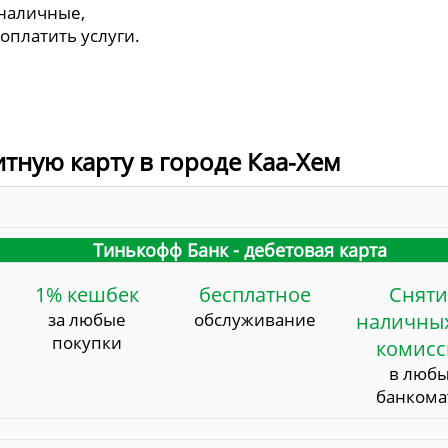
 наличные,
 оплатить услуги.
итную карту в городе Каа-Хем
Тинькофф Банк - дебетовая карта
1% кешбек
бесплатное
Сняти
за любые
обслуживание
наличных
покупки
комис
в люб
банкома